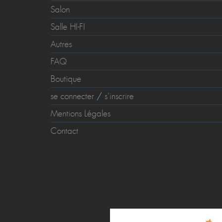
Salon
Salle HI-FI
Autres
FAQ
Boutique
se connecter
/
s'inscrire
Mentions Légales
Contact