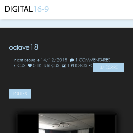
octave18
Inscrit depuis le 14/12/2018
1 COMMENTAIRES
REÇUS
0 LIKES REÇUS
1 PHOTOS POSTÉES
LUI ÉCRIRE
TOUTES