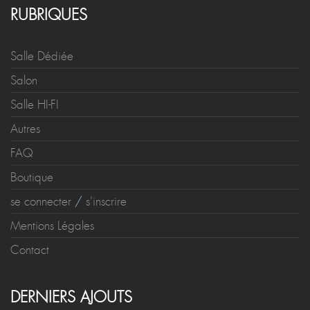
RUBRIQUES
Salle Dédiée
Salon
Salle HI-FI
Autres
FAQ
Boutique
se connecter
/
s'inscrire
Mentions Légales
Contact
DERNIERS AJOUTS