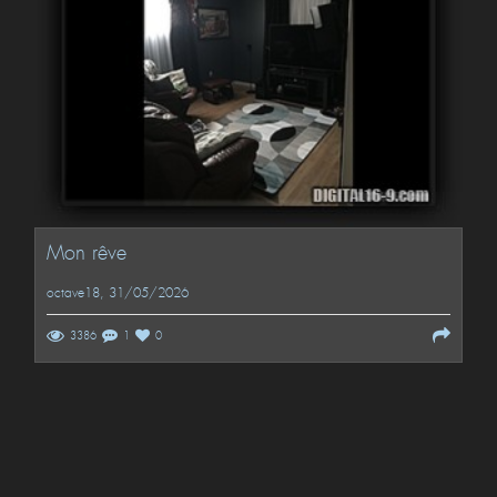
Mon rêve
octave18
, 31/05/2026
3386
1
0