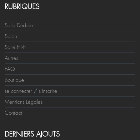
RUBRIQUES
Salle Dédiée
Salon
Salle HI-FI
Autres
FAQ
Boutique
se connecter
/
s'inscrire
Mentions Légales
Contact
DERNIERS AJOUTS