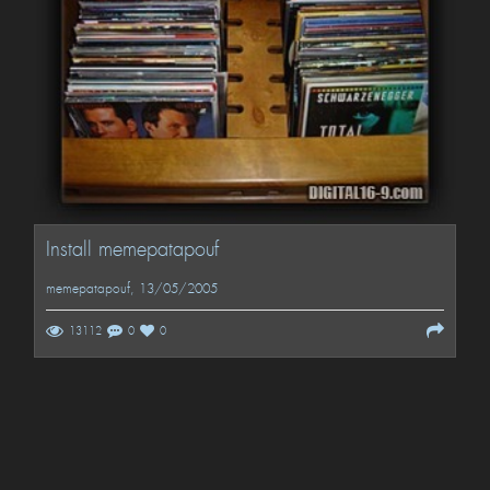
Install memepatapouf
memepatapouf
, 13/05/2005
13112
0
0