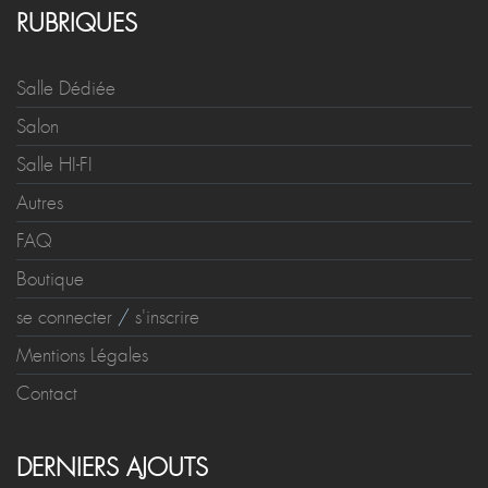
RUBRIQUES
Salle Dédiée
Salon
Salle HI-FI
Autres
FAQ
Boutique
se connecter
/
s'inscrire
Mentions Légales
Contact
DERNIERS AJOUTS