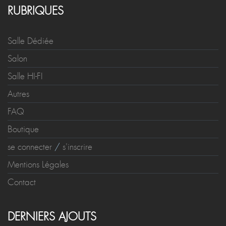
RUBRIQUES
Salle Dédiée
Salon
Salle HI-FI
Autres
FAQ
Boutique
se connecter
/
s'inscrire
Mentions Légales
Contact
DERNIERS AJOUTS