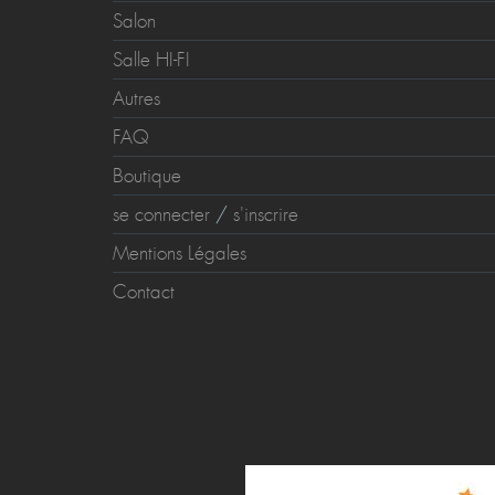
Salon
Salle HI-FI
Autres
FAQ
Boutique
se connecter
/
s'inscrire
Mentions Légales
Contact