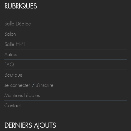
RUBRIQUES
Salle Dédiée
Salon
Salle HI-FI
Autres
FAQ
Boutique
se connecter
/
s'inscrire
Mentions Légales
Contact
DERNIERS AJOUTS