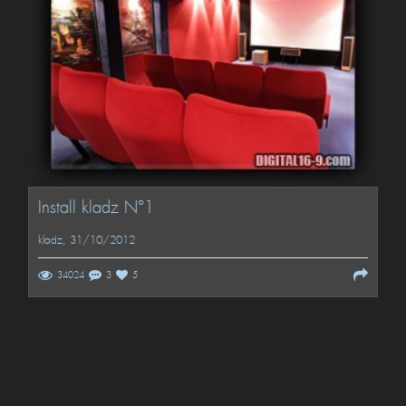
Install kladz N°1
kladz
, 31/10/2012
34024
3
5