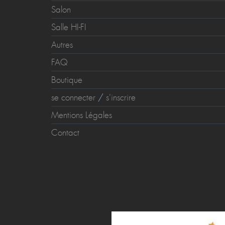
Salon
Salle HI-FI
Autres
FAQ
Boutique
se connecter
/
s'inscrire
Mentions Légales
Contact