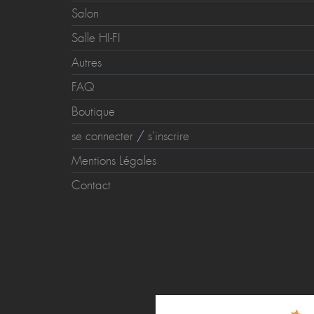
Salon
Salle HI-FI
Autres
FAQ
Boutique
se connecter
/
s'inscrire
Mentions Légales
Contact