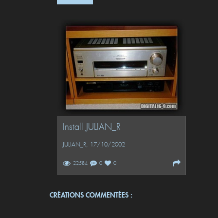
Install JULIAN_R
JULIAN_R
, 17/10/2002
22584
0
0
CRÉATIONS COMMENTÉES :