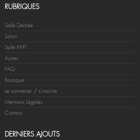
RUBRIQUES
Salle Dédiée
Salon
Salle HI-FI
Autres
FAQ
Boutique
se connecter
/
s'inscrire
Mentions Légales
Contact
DERNIERS AJOUTS