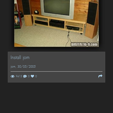
Install jom
jom
, 30/05/2005
9413
0
0