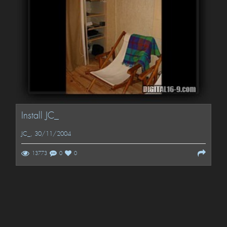
Install JC_
JC_
, 30/11/2004
13773
0
0