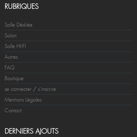
RUBRIQUES
Salle Dédiée
Salon
Salle HI-FI
Autres
FAQ
Boutique
se connecter
/
s'inscrire
Mentions Légales
Contact
DERNIERS AJOUTS