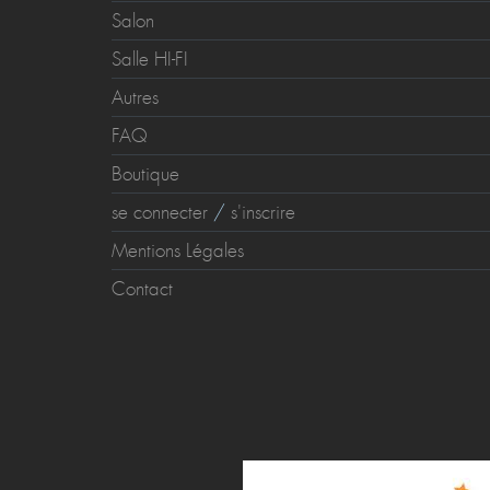
Salon
Salle HI-FI
Autres
FAQ
Boutique
se connecter
/
s'inscrire
Mentions Légales
Contact