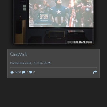
CinéMick
Homecinemick34
, 23/05/2026
6630
2
0