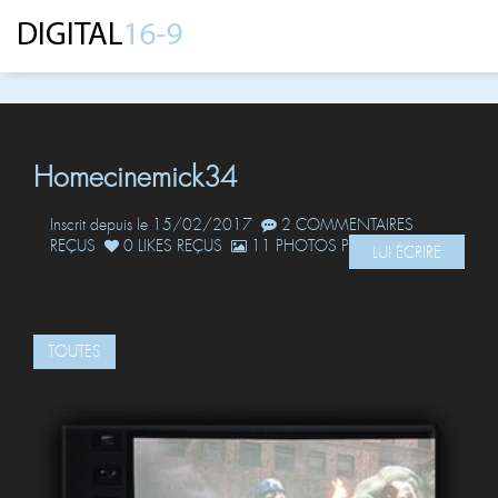
Homecinemick34
Inscrit depuis le 15/02/2017
2 COMMENTAIRES
REÇUS
0 LIKES REÇUS
11 PHOTOS POSTÉES
LUI ÉCRIRE
TOUTES