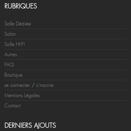
RUBRIQUES
Salle Dédiée
Salon
Salle HI-FI
Autres
FAQ
Boutique
se connecter
/
s'inscrire
Mentions Légales
Contact
DERNIERS AJOUTS