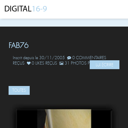
FAB76
Inscrit depuis le 30/11/2005
0 COMMENTAIRES
REÇUS
0 LIKES REÇUS
31 PHOTOS POSTÉES
LUI ÉCRIRE
TOUTES