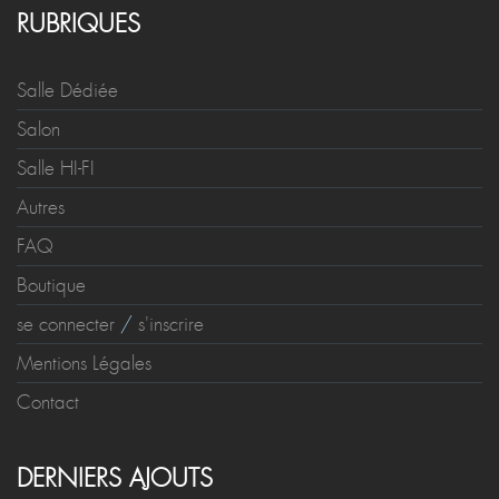
RUBRIQUES
Salle Dédiée
Salon
Salle HI-FI
Autres
FAQ
Boutique
se connecter
/
s'inscrire
Mentions Légales
Contact
DERNIERS AJOUTS