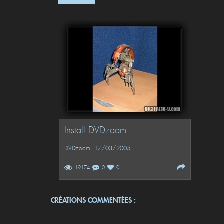
Install DVDzoom
DVDzoom
, 17/03/2005
19174
0
0
CRÉATIONS COMMENTÉES :