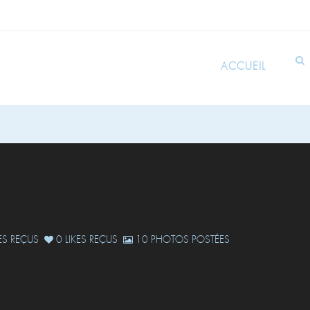
ACCUEIL
S REÇUS
0 LIKES REÇUS
10 PHOTOS POSTÉES