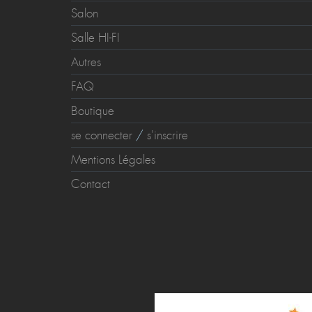
Salon
Salle HI-FI
Autres
FAQ
Boutique
se connecter
/
s'inscrire
Mentions Légales
Contact