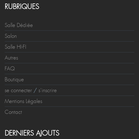
RUBRIQUES
Salle Dédiée
Salon
Salle HI-FI
Autres
FAQ
Boutique
se connecter
/
s'inscrire
Mentions Légales
Contact
DERNIERS AJOUTS