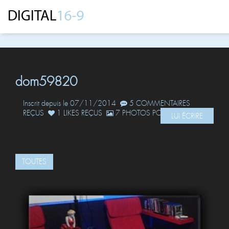
dom59820
Inscrit depuis le 07/11/2014
5 COMMENTAIRES
REÇUS
1 LIKES REÇUS
7 PHOTOS POSTÉES
LUI ÉCRIRE
TOUTES