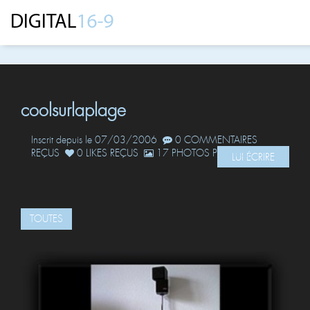
coolsurlaplage
Inscrit depuis le 07/03/2006
0 COMMENTAIRES
REÇUS
0 LIKES REÇUS
17 PHOTOS POSTÉES
LUI ÉCRIRE
TOUTES