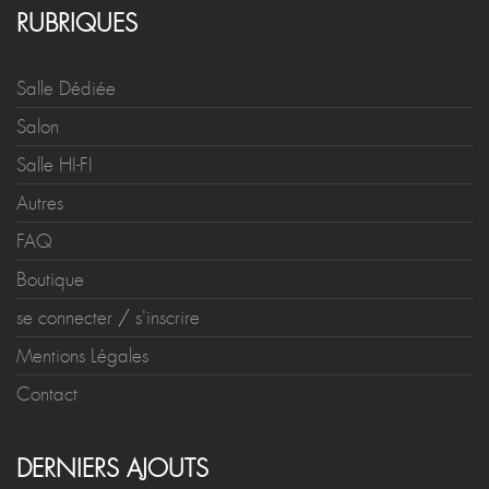
RUBRIQUES
Salle Dédiée
Salon
Salle HI-FI
Autres
FAQ
Boutique
se connecter
/
s'inscrire
Mentions Légales
Contact
DERNIERS AJOUTS