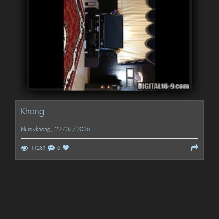
Khang
bluraykhang
, 22/07/2026
11283
6
1