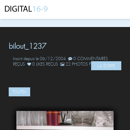
bilout_1237
Inscrit depuis le 06/12/2004
0 COMMENTAIRES
REÇUS
0 LIKES REÇUS
22 PHOTOS POSTÉES
LUI ÉCRIRE
TOUTES