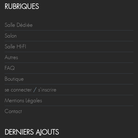
RUBRIQUES
Salle Dédiée
Salon
Salle HI-FI
Autres
FAQ
Boutique
se connecter
/
s'inscrire
Mentions Légales
Contact
DERNIERS AJOUTS