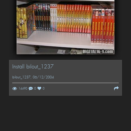
Install bilout_1237
bilout_1237
, 06/12/2004
14490
0
0