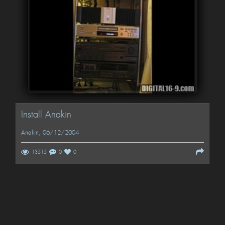
Install Anakin
Anakin
, 06/12/2004
13515
0
0