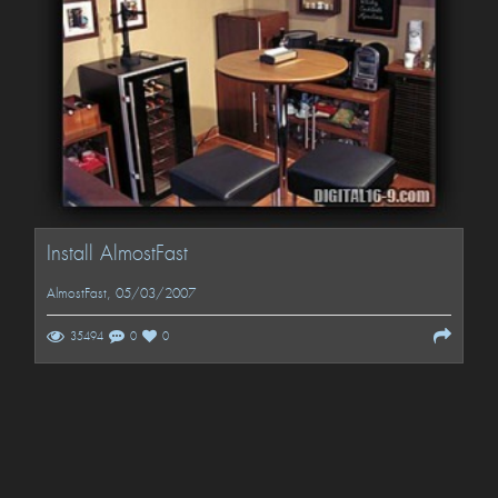
Install AlmostFast
AlmostFast
, 05/03/2007
35494
0
0