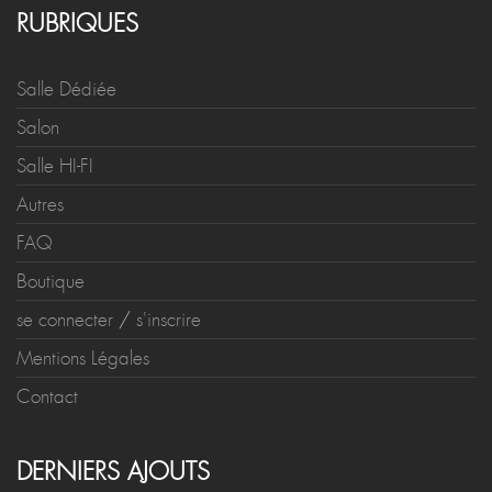
RUBRIQUES
Salle Dédiée
Salon
Salle HI-FI
Autres
FAQ
Boutique
se connecter
/
s'inscrire
Mentions Légales
Contact
DERNIERS AJOUTS