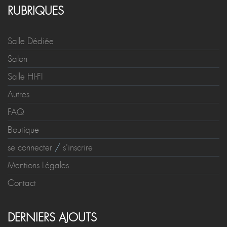
RUBRIQUES
Salle Dédiée
Salon
Salle HI-FI
Autres
FAQ
Boutique
se connecter
/
s'inscrire
Mentions Légales
Contact
DERNIERS AJOUTS