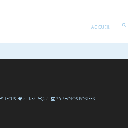
ACCUEIL
S REÇUS
5 LIKES REÇUS
35 PHOTOS POSTÉES