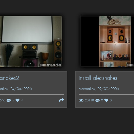
xsnakes2
Install alexsnakes
nakes
, 24/06/2026
alexsnakes
, 29/09/2006
646
5
4
20118
0
0