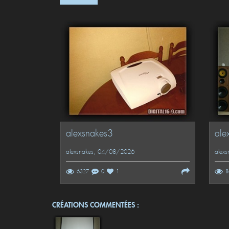
alexsnakes3
ale
alexsnakes
, 04/08/2026
alexs
6327
0
1
8
CRÉATIONS COMMENTÉES :