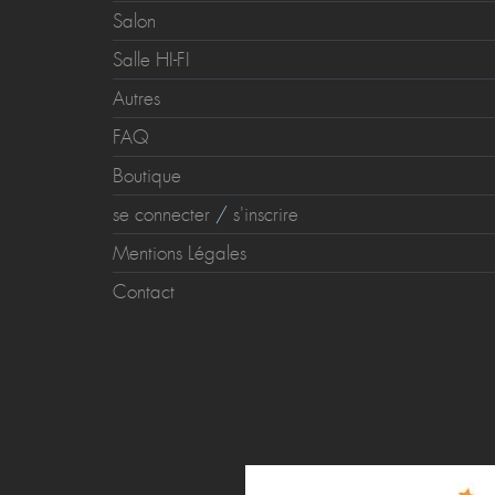
Salon
Salle HI-FI
Autres
FAQ
Boutique
se connecter
/
s'inscrire
Mentions Légales
Contact