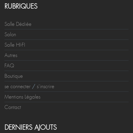
RUBRIQUES
Salle Dédiée
Salon
Salle HI-FI
Autres
FAQ
Boutique
se connecter
/
s'inscrire
Mentions Légales
Contact
DERNIERS AJOUTS