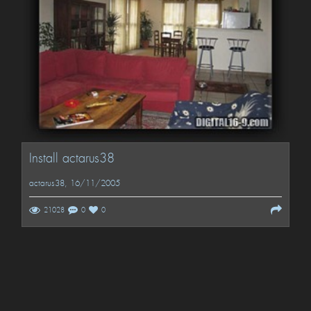
Install actarus38
actarus38
, 16/11/2005
21028
0
0