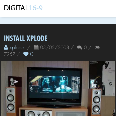
INSTALL XPLODE
xplode
/
/
/
03/02/2008
0
/
0
7257