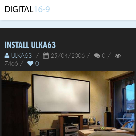
INSTALL ULKA63
ULKA63
/
/
/
25/04/2006
0
/
0
7466