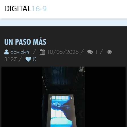
UN PASO MÁS
davidvh
/
/
/
10/06/2026
1
/
0
3127