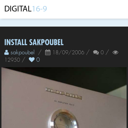
INSTALL SAKPOUBEL
sakpoubel
/
/
/
18/09/2006
0
/
0
12950