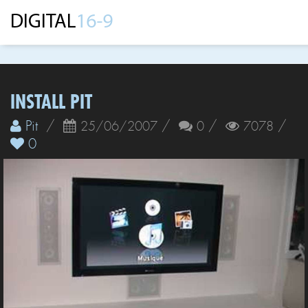
INSTALL PIT
Pit
/
/
/
/
25/06/2007
0
7078
0