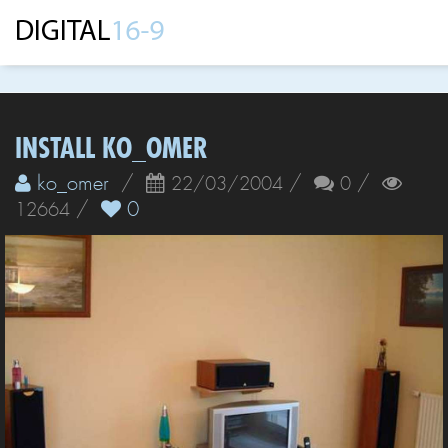
INSTALL KO_OMER
ko_omer
/
/
/
22/03/2004
0
/
0
12664