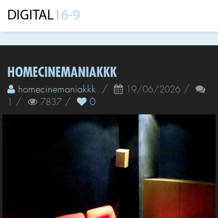
HOMECINEMANIAKKK
homecinemaniakkk
/
/
19/06/2026
/
/
0
1
7837