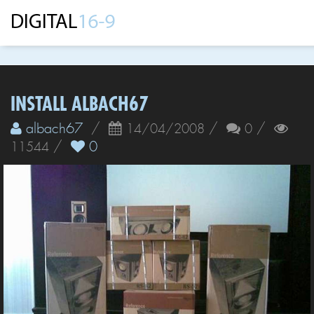
INSTALL ALBACH67
albach67
/
/
/
14/04/2008
0
/
0
11544