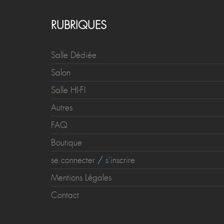
RUBRIQUES
Salle Dédiée
Salon
Salle HI-FI
Autres
FAQ
Boutique
se connecter
/
s'inscrire
Mentions Légales
Contact