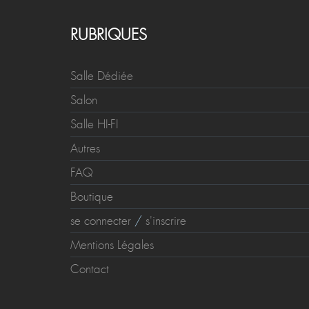
RUBRIQUES
Salle Dédiée
Salon
Salle HI-FI
Autres
FAQ
Boutique
se connecter
/
s'inscrire
Mentions Légales
Contact