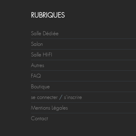
RUBRIQUES
Salle Dédiée
Salon
Salle HI-FI
Autres
FAQ
Boutique
se connecter
/
s'inscrire
Mentions Légales
Contact