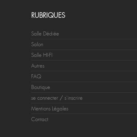
RUBRIQUES
Salle Dédiée
Salon
Salle HI-FI
Autres
FAQ
Boutique
se connecter
/
s'inscrire
Mentions Légales
Contact