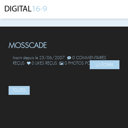
MOSSCADE
Inscrit depuis le 25/06/2007
0 COMMENTAIRES
REÇUS
0 LIKES REÇUS
0 PHOTOS POSTÉES
LUI ÉCRIRE
TOUTES