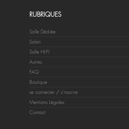
RUBRIQUES
Salle Dédiée
Salon
Salle HI-FI
Autres
FAQ
Boutique
se connecter
/
s'inscrire
Mentions Légales
Contact