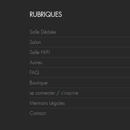
RUBRIQUES
Salle Dédiée
Salon
Salle HI-FI
Autres
FAQ
Boutique
se connecter
/
s'inscrire
Mentions Légales
Contact