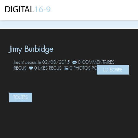
Jimy Burbidge
Inscrit depuis le 02/08/2015
0 COMMENTAIRES
REÇUS
0 LIKES REÇUS
0 PHOTOS POSTÉES
LUI ÉCRIRE
TOUTES