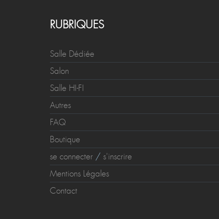
RUBRIQUES
Salle Dédiée
Salon
Salle HI-FI
Autres
FAQ
Boutique
se connecter
/
s'inscrire
Mentions Légales
Contact