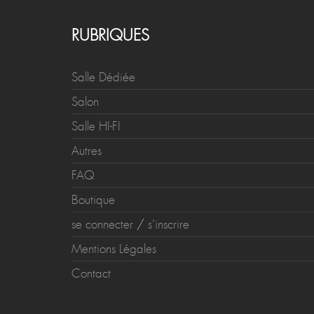
RUBRIQUES
Salle Dédiée
Salon
Salle HI-FI
Autres
FAQ
Boutique
se connecter
/
s'inscrire
Mentions Légales
Contact