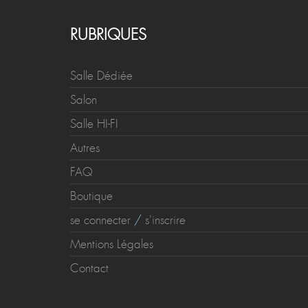
RUBRIQUES
Salle Dédiée
Salon
Salle HI-FI
Autres
FAQ
Boutique
se connecter
/
s'inscrire
Mentions Légales
Contact