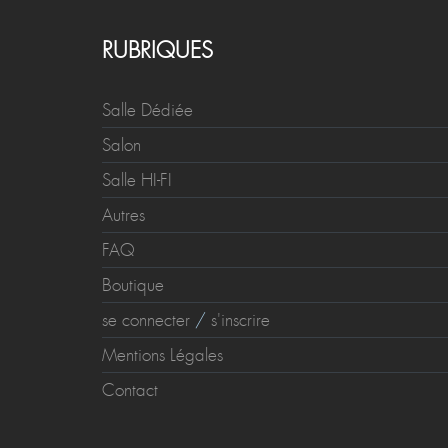
RUBRIQUES
Salle Dédiée
Salon
Salle HI-FI
Autres
FAQ
Boutique
se connecter
/
s'inscrire
Mentions Légales
Contact