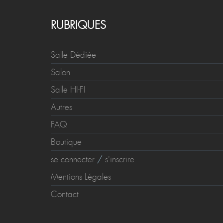
RUBRIQUES
Salle Dédiée
Salon
Salle HI-FI
Autres
FAQ
Boutique
se connecter
/
s'inscrire
Mentions Légales
Contact