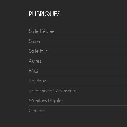
RUBRIQUES
Salle Dédiée
Salon
Salle HI-FI
Autres
FAQ
Boutique
se connecter
/
s'inscrire
Mentions Légales
Contact