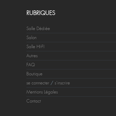
RUBRIQUES
Salle Dédiée
Salon
Salle HI-FI
Autres
FAQ
Boutique
se connecter
/
s'inscrire
Mentions Légales
Contact